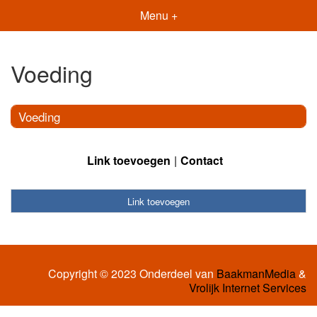
Menu +
Voeding
Voeding
Link toevoegen
Contact
Link toevoegen
Copyright © 2023 Onderdeel van
BaakmanMedia
&
Vrolijk Internet Services